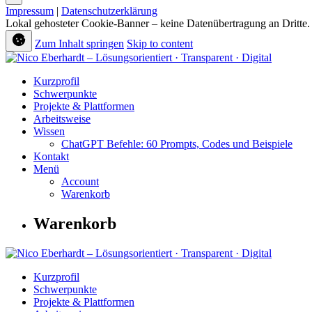
Impressum
|
Datenschutzerklärung
Lokal gehosteter Cookie-Banner – keine Datenübertragung an Dritte. 
Zum Inhalt springen
Skip to content
Kurzprofil
Schwerpunkte
Projekte & Plattformen
Arbeitsweise
Wissen
ChatGPT Befehle: 60 Prompts, Codes und Beispiele
Kontakt
Menü
Account
Warenkorb
Warenkorb
Kurzprofil
Schwerpunkte
Projekte & Plattformen