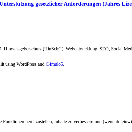
 Unterstützung gesetzlicher Anforderungen (Jahres Lize
O, Hinweisgeberschutz (HinSchG), Webentwicklung, SEO, Social Medi
uilt using WordPress and
C4mulo5
.
unktionen bereitzustellen, Inhalte zu verbessern und (wenn du einwil